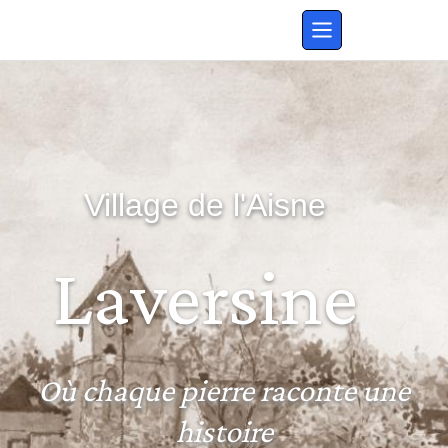
Village de l'Aisne
Laversine
Où chaque pierre raconte une
histoire